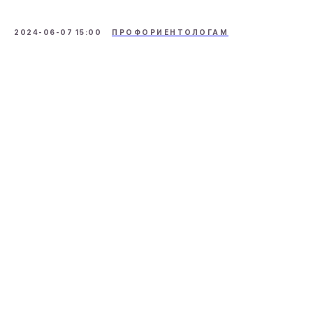
2024-06-07 15:00
ПРОФОРИЕНТОЛОГАМ
О НАС
ОБУЧЕНИЕ
О Пункт Б
Коучинг
Отзывы
Профориентация