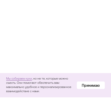
© Punkt B, 2026
Мы собираем куки
, но не те, которые можно
съесть. Они помогают обеспечить вам
Принимаю
максимально удобное и персонализированное
взаимодействие с нами.