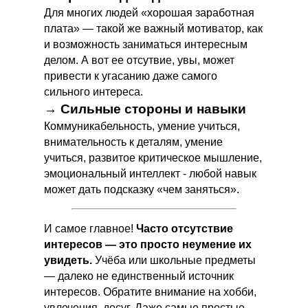
О НАС
ОБУЧЕНИЕ
Для многих людей «хорошая заработная
плата» — такой же важный мотиватор, как
О Пункт Б
Коучинг
и возможность заниматься интересным
Отзывы
Профориентация
делом. А вот ее отсутвие, увы, может
Франшиза
привести к угасанию даже самого
Эмоциональное
выгорание
сильного интереса.
Вакансии
→ Сильные стороны и навыки
Коммуникабельность, умение учиться,
ПОКУПАТЕЛЯМ
внимательность к деталям, умение
учиться, развитое критическое мышление,
Правила пользования платформой
эмоциональный интеллект - любой навык
Политика конфиденциальности
может дать подсказку «чем заняться».
Договор оферты
Образовательная лицензия
И самое главное!
Часто отсутствие
интересов — это просто неумение их
увидеть.
Учёба или школьные предметы
PUNKT B
— далеко не единственный источник
интересов. Обратите внимание на хобби,
Статьи
увлечения, досуг. Даже самые простые