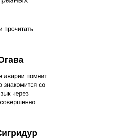
и прочитать
Огава
е аварии помнит
о знакомится со
зык через
з совершенно
Сигридур