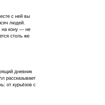
есте с ней вы
ысяч людей.
 на кону — не
ется столь же
тоящий дневник
лл рассказывает
ь: от курьёзов с