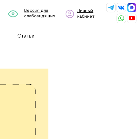
сия для
Личный
бовидящих
кабинет
и