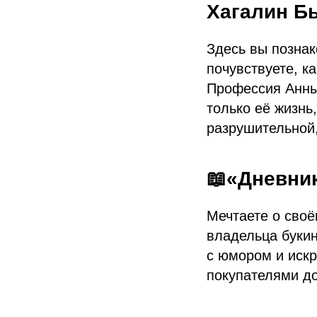
Хагалин Б
Здесь вы познак
почувствуете, к
Профессия Анны 
только её жизнь
разрушительной,
📖«Дневни
Мечтаете о сво
владельца букин
с юмором и искр
покупателями до