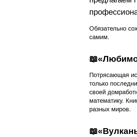
профессиона
Обязательно сох
самим.
📖«Любимо
Потрясающая ис
только последни
своей домработн
математику. Кни
разных миров.
📖«Вулкан