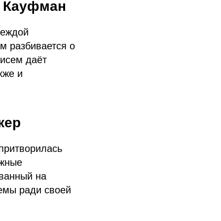
л Кауфман
деждой
зм разбивается о
писем даёт
кже и
кер
 притворилась
ажные
ованный на
темы ради своей