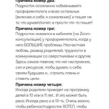
Причина номер два:
Подросток осознанно «обманывает»
профориентолога и всех остальных
[включая и себя, к сожалению] и пишет не
то, что думает/хочет, а просто что-то пишет!
Причина номер три:
Подросток оказался в кабинете [на Zoom-
консультации] у профориентолога, когда у
него БОЛЬШИЕ проблемы. Несчастная
любовь, развод родителей, трудности в
коммуникации со сверстниками и другие.
Здесь самое главное, что нет настроения,
сил и ресурсов, чтобы думать о себе,
О НАС
ОБУЧЕНИЕ
своем будущем и… строить планы и
ставить цели.
О Пункт Б
Коучинг
Причина номер четыре:
Отзывы
Профориентация
Иногда родители приводят на программу
Франшиза
детей в 10 или в 11 лет… И это может быть
Эмоциональное
выгорание
рано. Иногда рано и в 13-ть. Очень важно,
Вакансии
чтобы ребенок/подросток ХОТЕЛ, чтобы