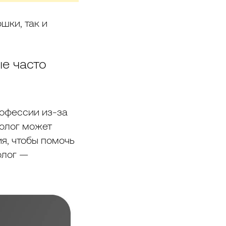
шки, так и
ые часто
рофессии из-за
холог может
я, чтобы помочь
олог —