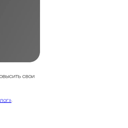
повысить свои
лог»
.