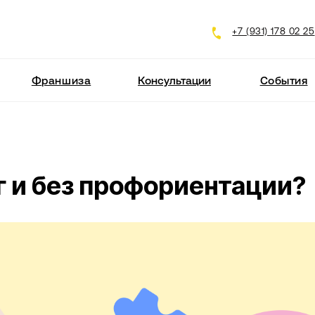
Вер
+7 (931) 178 02 25
сла
Франшиза
Консультации
События
Стать
г и без профориентации?