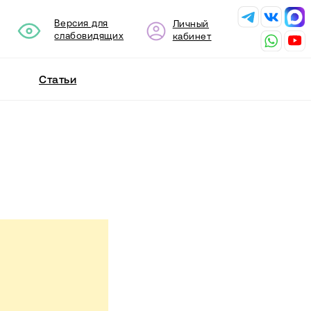
сия для
Личный
бовидящих
кабинет
и