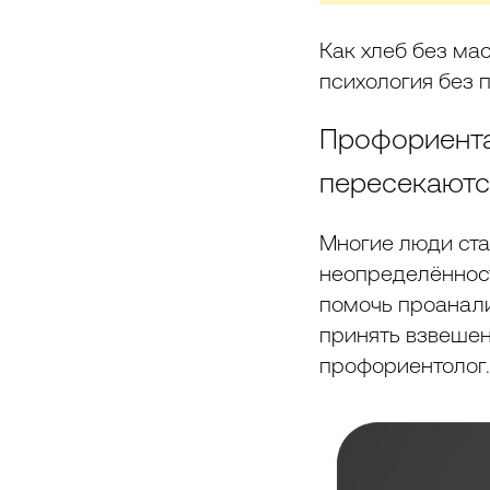
Как хлеб без мас
психология без 
Профориента
пересекаются
Многие люди ста
неопределённост
помочь проанали
принять взвешен
профориентолог.