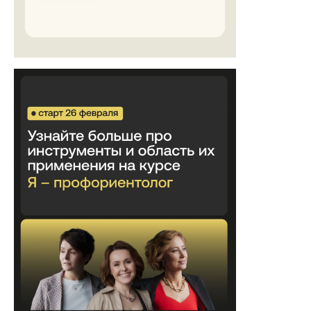
О НАС
ОБУЧЕНИЕ
О Пункт Б
Коучинг
Отзывы
Профориентация
Франшиза
Эмоциональное
выгорание
Вакансии
ПОКУПАТЕЛЯМ
Правила пользования платформой