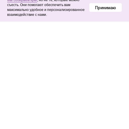
Мы собираем куки
, но не те, которые можно
съесть. Они помогают обеспечить вам
Принимаю
максимально удобное и персонализированное
взаимодействие с нами.