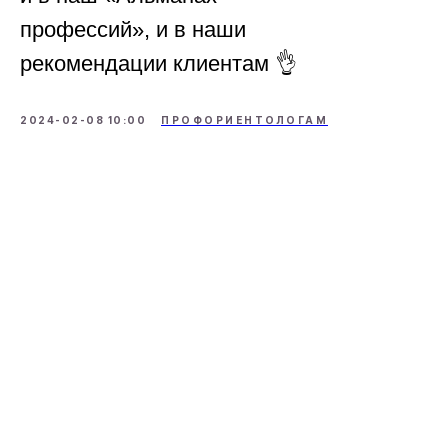
профессий», и в наши
рекомендации клиентам 👌
2024-02-08 10:00
ПРОФОРИЕНТОЛОГАМ
О НАС
ОБУЧЕНИЕ
О Пункт Б
Коучинг
Отзывы
Профориентация
Франшиза
Эмоциональное
выгорание
Вакансии
ПОКУПАТЕЛЯМ
Правила пользования платформой
Политика конфиденциальности
Договор оферты