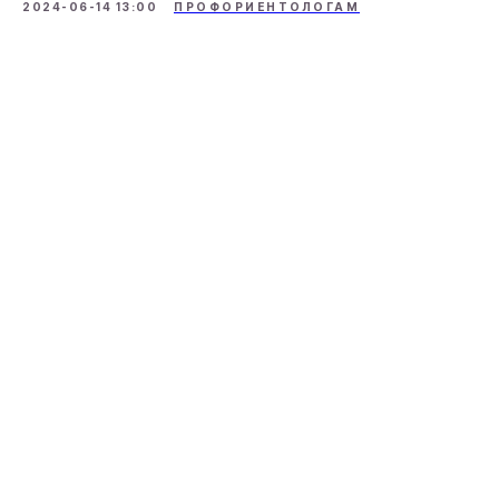
2024-06-14 13:00
ПРОФОРИЕНТОЛОГАМ
О НАС
ОБУЧЕНИЕ
О Пункт Б
Коучинг
Отзывы
Профориентация
Франшиза
Эмоциональное