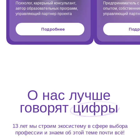
Психолог, карерьный консультант,
Предприниматель с
автор образовательных программ,
опытом, собственник
управляющий партнер проекта
управляющий партн
Подробнее
Подр