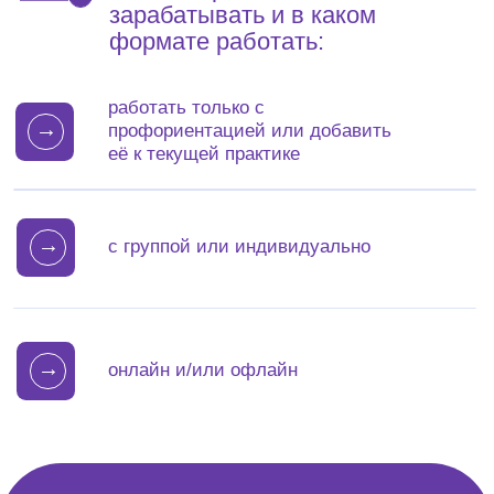
Подробнее
5 урок
Какой вы
профориентолог?
→ Практика
Подробнее
6 урок