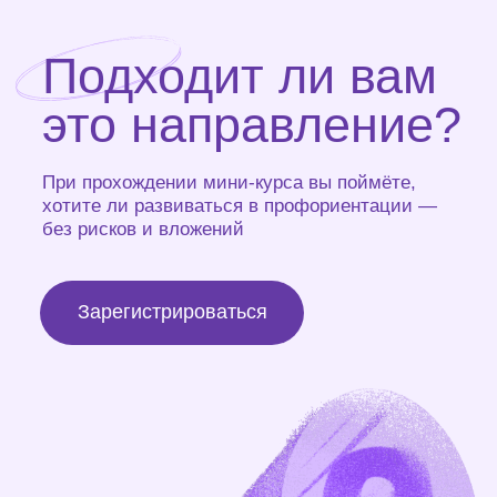
работать только с
→
профориентацией или добавить
её к текущей практике
→
с группой или индивидуально
→
онлайн и/или офлайн
В программе вас ждёт
6 уроков – от теории к
практике
1 урок