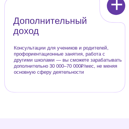
Сколько
зарабатывают
профориентологи?
→ 80 000
₽/мес
средний доход
профориентолога по данным
hh.ru
Вы сами решаете, сколько
зарабатывать и в каком
формате работать: