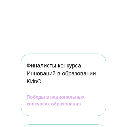
О НАС
ОБУЧЕНИЕ
О Пункт Б
Коучинг
Отзывы
Профориентация
Франшиза
Эмоциональное
выгорание
Вакансии
Финалисты конкурса
Инноваций в образовании
КИвО
ПОКУПАТЕЛЯМ
Правила пользования платформой
Победы в национальных
Политика конфиденциальности
конкурсах образования
Договор оферты
Образовательная лицензия