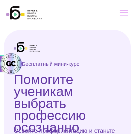
Бесплатный мини-курс
Помогите
ученикам
выбрать
профессию
осознанно
Освойте профориентацию и станьте
для учеников не просто учителем, а
проводником в будущее
Про