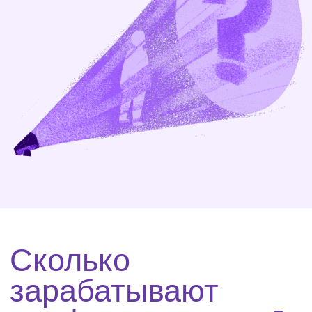
Кто такой профориентолог,
почему эта профессия
востребована и что в ней
важно знать и уметь
Подробнее
2 урок
Как работает профориентолог:
начинаем знакомство с
инструментами
профориентации
Подробнее